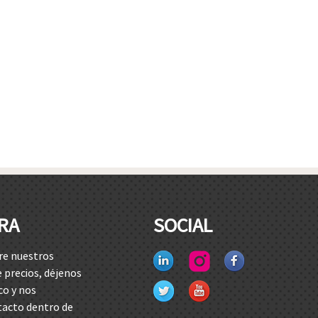
RA
SOCIAL
re nuestros
e precios, déjenos
co y nos
acto dentro de